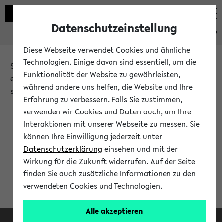
Datenschutzeinstellung
eKVV
Diese Webseite verwendet Cookies und ähnliche
Technologien. Einige davon sind essentiell, um die
Sie möchten auf eine eKVV Funktion zugreifen, die Ihnen
Funktionalität der Website zu gewährleisten,
erst nach einer Anmeldung am System zur Verfügung
während andere uns helfen, die Website und Ihre
steht.
Erfahrung zu verbessern. Falls Sie zustimmen,
verwenden wir Cookies und Daten auch, um Ihre
Bitte melden Sie sich an:
Interaktionen mit unserer Webseite zu messen. Sie
können Ihre Einwilligung jederzeit unter
Datenschutzerklärung
einsehen und mit der
Anmeldung am eKVV
Wirkung für die Zukunft widerrufen. Auf der Seite
finden Sie auch zusätzliche Informationen zu den
verwendeten Cookies und Technologien.
Alle akzeptieren
Facebook
Instagram
LinkedIn
TikTok
Youtube