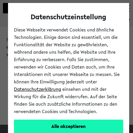
Datenschutzeinstellung
eKVV
Diese Webseite verwendet Cookies und ähnliche
Technologien. Einige davon sind essentiell, um die
Sie möchten auf eine eKVV Funktion zugreifen, die Ihnen
Funktionalität der Website zu gewährleisten,
erst nach einer Anmeldung am System zur Verfügung
während andere uns helfen, die Website und Ihre
steht.
Erfahrung zu verbessern. Falls Sie zustimmen,
verwenden wir Cookies und Daten auch, um Ihre
Bitte melden Sie sich an:
Interaktionen mit unserer Webseite zu messen. Sie
können Ihre Einwilligung jederzeit unter
Datenschutzerklärung
einsehen und mit der
Anmeldung am eKVV
Wirkung für die Zukunft widerrufen. Auf der Seite
finden Sie auch zusätzliche Informationen zu den
verwendeten Cookies und Technologien.
Alle akzeptieren
Facebook
Instagram
LinkedIn
TikTok
Youtube