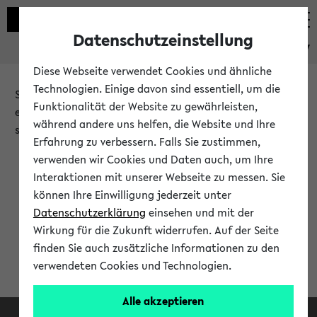
Datenschutzeinstellung
eKVV
Diese Webseite verwendet Cookies und ähnliche
Technologien. Einige davon sind essentiell, um die
Sie möchten auf eine eKVV Funktion zugreifen, die Ihnen
Funktionalität der Website zu gewährleisten,
erst nach einer Anmeldung am System zur Verfügung
während andere uns helfen, die Website und Ihre
steht.
Erfahrung zu verbessern. Falls Sie zustimmen,
verwenden wir Cookies und Daten auch, um Ihre
Bitte melden Sie sich an:
Interaktionen mit unserer Webseite zu messen. Sie
können Ihre Einwilligung jederzeit unter
Datenschutzerklärung
einsehen und mit der
Anmeldung am eKVV
Wirkung für die Zukunft widerrufen. Auf der Seite
finden Sie auch zusätzliche Informationen zu den
verwendeten Cookies und Technologien.
Alle akzeptieren
Facebook
Instagram
LinkedIn
TikTok
Youtube