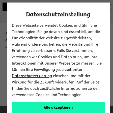
Datenschutzeinstellung
eKVV
Diese Webseite verwendet Cookies und ähnliche
Technologien. Einige davon sind essentiell, um die
Sie möchten auf eine eKVV Funktion zugreifen, die Ihnen
Funktionalität der Website zu gewährleisten,
erst nach einer Anmeldung am System zur Verfügung
während andere uns helfen, die Website und Ihre
steht.
Erfahrung zu verbessern. Falls Sie zustimmen,
verwenden wir Cookies und Daten auch, um Ihre
Bitte melden Sie sich an:
Interaktionen mit unserer Webseite zu messen. Sie
können Ihre Einwilligung jederzeit unter
Datenschutzerklärung
einsehen und mit der
Anmeldung am eKVV
Wirkung für die Zukunft widerrufen. Auf der Seite
finden Sie auch zusätzliche Informationen zu den
verwendeten Cookies und Technologien.
Alle akzeptieren
Facebook
Instagram
LinkedIn
TikTok
Youtube