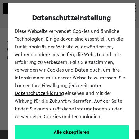
Datenschutzeinstellung
eKVV
Diese Webseite verwendet Cookies und ähnliche
Technologien. Einige davon sind essentiell, um die
Sie möchten auf eine eKVV Funktion zugreifen, die Ihnen
Funktionalität der Website zu gewährleisten,
erst nach einer Anmeldung am System zur Verfügung
während andere uns helfen, die Website und Ihre
steht.
Erfahrung zu verbessern. Falls Sie zustimmen,
verwenden wir Cookies und Daten auch, um Ihre
Bitte melden Sie sich an:
Interaktionen mit unserer Webseite zu messen. Sie
können Ihre Einwilligung jederzeit unter
Datenschutzerklärung
einsehen und mit der
Anmeldung am eKVV
Wirkung für die Zukunft widerrufen. Auf der Seite
finden Sie auch zusätzliche Informationen zu den
verwendeten Cookies und Technologien.
Alle akzeptieren
Facebook
Instagram
LinkedIn
TikTok
Youtube