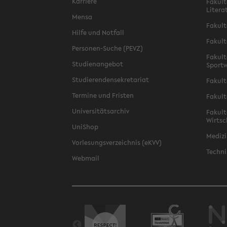
Karriere
Fakult
Litera
Mensa
Fakult
Hilfe und Notfall
Fakult
Personen-Suche (PEVZ)
Fakult
Studienangebot
Sportw
Studierendensekretariat
Fakult
Termine und Fristen
Fakult
Universitätsarchiv
Fakult
Wirtsc
UniShop
Medizi
Vorlesungsverzeichnis (eKVV)
Techni
Webmail