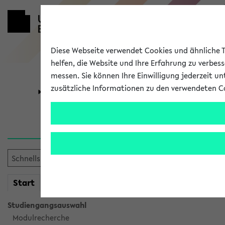
Diese Webseite verwendet Cookies und ähnliche Te
helfen, die Website und Ihre Erfahrung zu verbes
messen. Sie können Ihre Einwilligung jederzeit u
zusätzliche Informationen zu den verwendeten C
Universität
Forschung
Sie möchten auf eine eKVV 
mein
Start
eKVV
Studiengangsauswahl
Modulrecherche