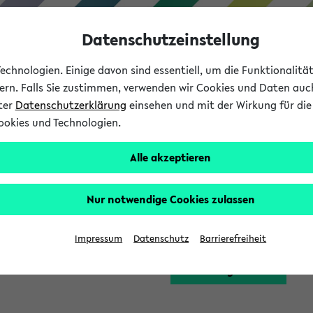
Datenschutzeinstellung
chnologien. Einige davon sind essentiell, um die Funktionalit
sern. Falls Sie zustimmen, verwenden wir Cookies und Daten auc
nter
Datenschutzerklärung
einsehen und mit der Wirkung für die 
ookies und Technologien.
Studium
Lehre
International
Alle akzeptieren
Funktion zugreifen, die Ihnen erst nach einer Anmeldung am Sy
Nur notwendige Cookies zulassen
Bitte melden Sie sich 
Impressum
Datenschutz
Barrierefreiheit
Anmeldung am eKVV