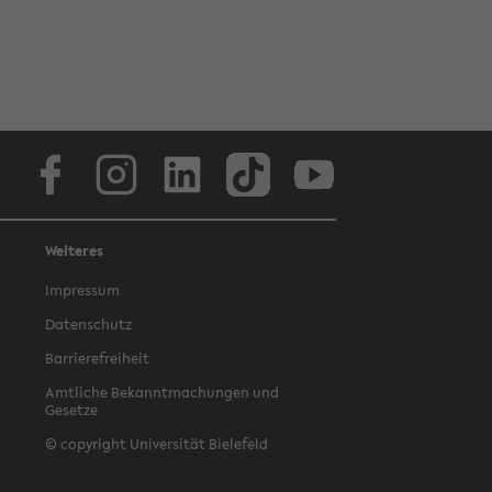
Facebook
Instagram
LinkedIn
TikTok
Youtube
Weiteres
Impressum
Datenschutz
Barrierefreiheit
Amtliche Bekanntmachungen und
Gesetze
© copyright Universität Bielefeld