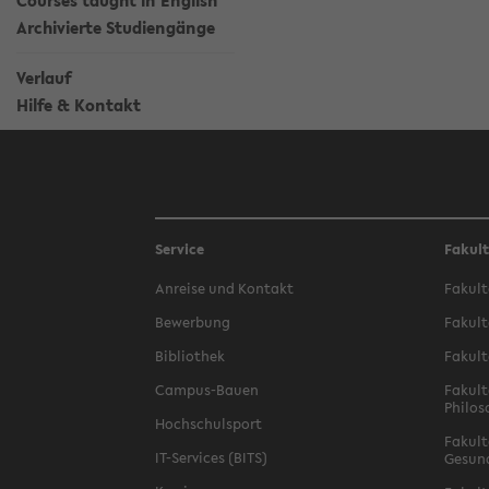
Courses taught in English
Archivierte Studiengänge
Verlauf
Hilfe & Kontakt
Service
Fakul
Anreise und Kontakt
Fakult
Bewerbung
Fakult
Bibliothek
Fakult
Campus-Bauen
Fakult
Philos
Hochschulsport
Fakult
IT-Services (BITS)
Gesun