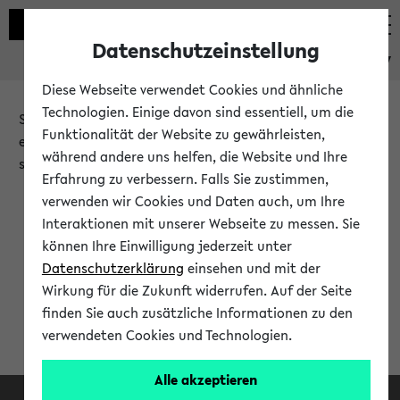
Datenschutzeinstellung
eKVV
Diese Webseite verwendet Cookies und ähnliche
Technologien. Einige davon sind essentiell, um die
Sie möchten auf eine eKVV Funktion zugreifen, die Ihnen
Funktionalität der Website zu gewährleisten,
erst nach einer Anmeldung am System zur Verfügung
während andere uns helfen, die Website und Ihre
steht.
Erfahrung zu verbessern. Falls Sie zustimmen,
verwenden wir Cookies und Daten auch, um Ihre
Bitte melden Sie sich an:
Interaktionen mit unserer Webseite zu messen. Sie
können Ihre Einwilligung jederzeit unter
Datenschutzerklärung
einsehen und mit der
Anmeldung am eKVV
Wirkung für die Zukunft widerrufen. Auf der Seite
finden Sie auch zusätzliche Informationen zu den
verwendeten Cookies und Technologien.
Alle akzeptieren
Facebook
Instagram
LinkedIn
TikTok
Youtube