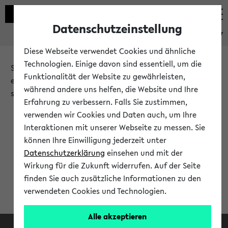
Datenschutzeinstellung
eKVV
Diese Webseite verwendet Cookies und ähnliche
Technologien. Einige davon sind essentiell, um die
Sie möchten auf eine eKVV Funktion zugreifen, die Ihnen
Funktionalität der Website zu gewährleisten,
erst nach einer Anmeldung am System zur Verfügung
während andere uns helfen, die Website und Ihre
steht.
Erfahrung zu verbessern. Falls Sie zustimmen,
verwenden wir Cookies und Daten auch, um Ihre
Bitte melden Sie sich an:
Interaktionen mit unserer Webseite zu messen. Sie
können Ihre Einwilligung jederzeit unter
Datenschutzerklärung
einsehen und mit der
Anmeldung am eKVV
Wirkung für die Zukunft widerrufen. Auf der Seite
finden Sie auch zusätzliche Informationen zu den
verwendeten Cookies und Technologien.
Alle akzeptieren
Facebook
Instagram
LinkedIn
TikTok
Youtube