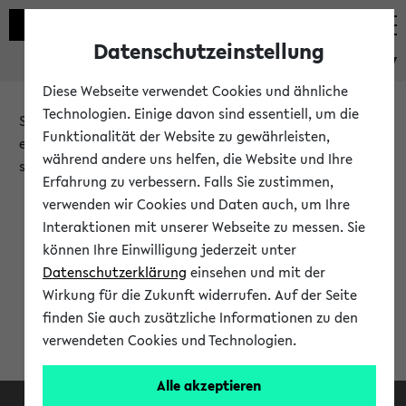
Datenschutzeinstellung
eKVV
Diese Webseite verwendet Cookies und ähnliche
Technologien. Einige davon sind essentiell, um die
Sie möchten auf eine eKVV Funktion zugreifen, die Ihnen
Funktionalität der Website zu gewährleisten,
erst nach einer Anmeldung am System zur Verfügung
während andere uns helfen, die Website und Ihre
steht.
Erfahrung zu verbessern. Falls Sie zustimmen,
verwenden wir Cookies und Daten auch, um Ihre
Bitte melden Sie sich an:
Interaktionen mit unserer Webseite zu messen. Sie
können Ihre Einwilligung jederzeit unter
Datenschutzerklärung
einsehen und mit der
Anmeldung am eKVV
Wirkung für die Zukunft widerrufen. Auf der Seite
finden Sie auch zusätzliche Informationen zu den
verwendeten Cookies und Technologien.
Alle akzeptieren
Facebook
Instagram
LinkedIn
TikTok
Youtube