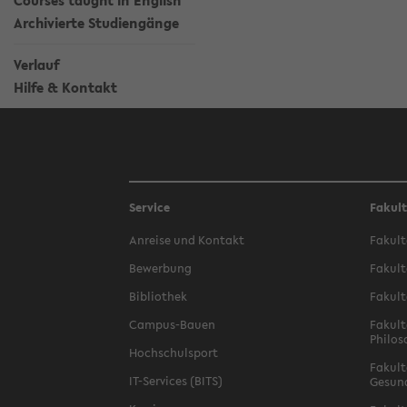
Courses taught in English
Archivierte Studiengänge
Verlauf
Hilfe & Kontakt
Service
Fakul
Anreise und Kontakt
Fakult
Bewerbung
Fakult
Bibliothek
Fakult
Campus-Bauen
Fakult
Philos
Hochschulsport
Fakult
IT-Services (BITS)
Gesun