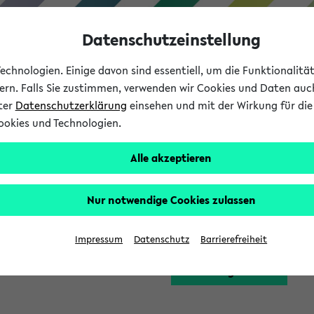
Datenschutzeinstellung
chnologien. Einige davon sind essentiell, um die Funktionalit
sern. Falls Sie zustimmen, verwenden wir Cookies und Daten auc
nter
Datenschutzerklärung
einsehen und mit der Wirkung für die 
ookies und Technologien.
Studium
Lehre
International
Alle akzeptieren
Funktion zugreifen, die Ihnen erst nach einer Anmeldung am Sy
Nur notwendige Cookies zulassen
Bitte melden Sie sich 
Impressum
Datenschutz
Barrierefreiheit
Anmeldung am eKVV