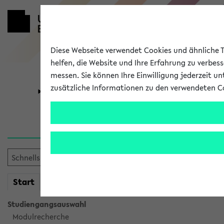
Diese Webseite verwendet Cookies und ähnliche Te
helfen, die Website und Ihre Erfahrung zu verbes
messen. Sie können Ihre Einwilligung jederzeit u
zusätzliche Informationen zu den verwendeten C
Universität
Forschung
Sie möchten auf eine eKVV 
mein
Start
eKVV
Studiengangsauswahl
Modulrecherche