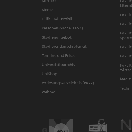
Karriere
Fakult
Litera
Mensa
Fakult
Hilfe und Notfall
Fakult
Personen-Suche (PEVZ)
Fakult
Studienangebot
Sportw
Studierendensekretariat
Fakult
Termine und Fristen
Fakult
Universitätsarchiv
Fakult
Wirtsc
UniShop
Medizi
Vorlesungsverzeichnis (eKVV)
Techni
Webmail