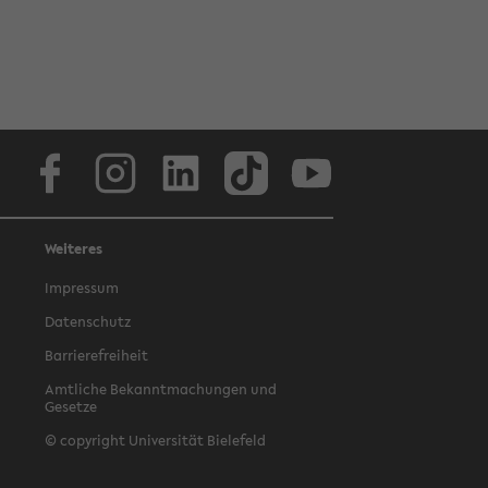
Facebook
Instagram
LinkedIn
TikTok
Youtube
Weiteres
Impressum
Datenschutz
Barrierefreiheit
Amtliche Bekanntmachungen und
Gesetze
© copyright Universität Bielefeld