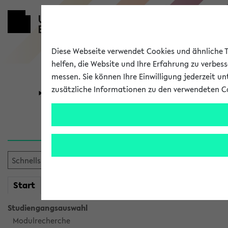
Diese Webseite verwendet Cookies und ähnliche Te
helfen, die Website und Ihre Erfahrung zu verbes
messen. Sie können Ihre Einwilligung jederzeit u
zusätzliche Informationen zu den verwendeten C
Universität
Forschung
Sie möchten auf eine eKVV 
mein
Start
eKVV
Studiengangsauswahl
Modulrecherche