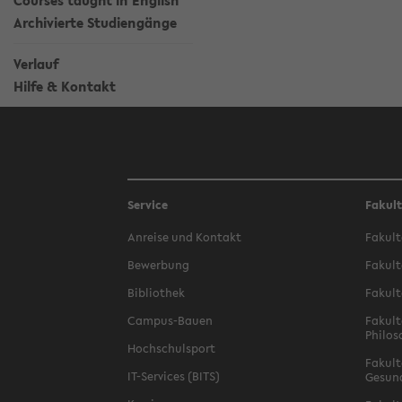
Courses taught in English
Archivierte Studiengänge
Verlauf
Hilfe & Kontakt
Service
Fakul
Anreise und Kontakt
Fakult
Bewerbung
Fakult
Bibliothek
Fakult
Campus-Bauen
Fakult
Philos
Hochschulsport
Fakult
IT-Services (BITS)
Gesun