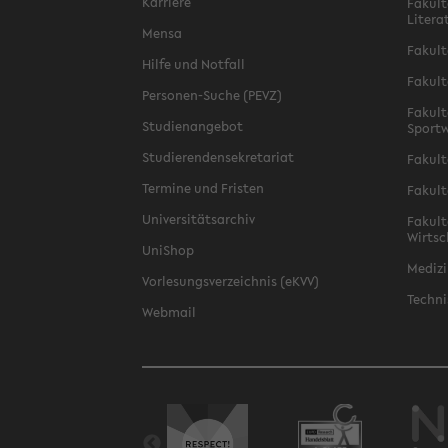
Karriere
Fakult
Litera
Mensa
Fakult
Hilfe und Notfall
Fakult
Personen-Suche (PEVZ)
Fakult
Studienangebot
Sportw
Studierendensekretariat
Fakult
Termine und Fristen
Fakult
Universitätsarchiv
Fakult
Wirtsc
UniShop
Medizi
Vorlesungsverzeichnis (eKVV)
Techni
Webmail