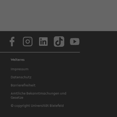
Facebook
Instagram
LinkedIn
TikTok
Youtube
Weiteres
Impressum
Datenschutz
Barrierefreiheit
Amtliche Bekanntmachungen und
Gesetze
© copyright Universität Bielefeld