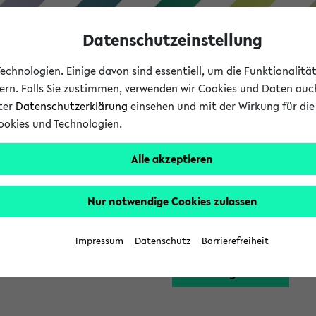
Datenschutzeinstellung
chnologien. Einige davon sind essentiell, um die Funktionalit
sern. Falls Sie zustimmen, verwenden wir Cookies und Daten auc
nter
Datenschutzerklärung
einsehen und mit der Wirkung für die 
ookies und Technologien.
Studium
Lehre
International
Alle akzeptieren
Funktion zugreifen, die Ihnen erst nach einer Anmeldung am Sy
Nur notwendige Cookies zulassen
Bitte melden Sie sich 
Impressum
Datenschutz
Barrierefreiheit
Anmeldung am eKVV