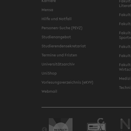
Karriere
Fakult
Litera
Mensa
Fakult
Hilfe und Notfall
Fakult
Personen-Suche (PEVZ)
Fakult
Studienangebot
Sportw
Studierendensekretariat
Fakult
Termine und Fristen
Fakult
Universitätsarchiv
Fakult
Wirtsc
UniShop
Medizi
Vorlesungsverzeichnis (eKVV)
Techni
Webmail