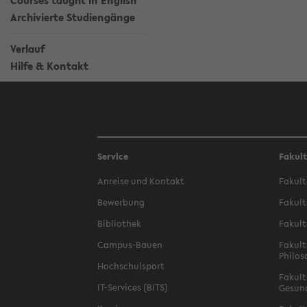
Courses taught in English
Archivierte Studiengänge
Verlauf
Hilfe & Kontakt
Service
Fakul
Anreise und Kontakt
Fakult
Bewerbung
Fakult
Bibliothek
Fakult
Campus-Bauen
Fakult
Philos
Hochschulsport
Fakult
IT-Services (BITS)
Gesun