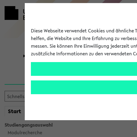
Diese Webseite verwendet Cookies und ähnliche Te
helfen, die Website und Ihre Erfahrung zu verbes
messen. Sie können Ihre Einwilligung jederzeit u
zusätzliche Informationen zu den verwendeten C
Universität
Forschung
Sie möchten auf eine eKVV 
mein
Start
eKVV
Studiengangsauswahl
Modulrecherche