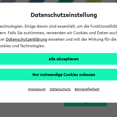
Datenschutzeinstellung
chnologien. Einige davon sind essentiell, um die Funktionalit
sern. Falls Sie zustimmen, verwenden wir Cookies und Daten auc
nter
Datenschutzerklärung
einsehen und mit der Wirkung für die 
ookies und Technologien.
Studium
Lehre
International
Alle akzeptieren
Funktion zugreifen, die Ihnen erst nach einer Anmeldung am Sy
Nur notwendige Cookies zulassen
Bitte melden Sie sich 
Impressum
Datenschutz
Barrierefreiheit
Anmeldung am eKVV