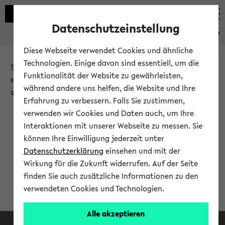
Datenschutzeinstellung
eKVV
Diese Webseite verwendet Cookies und ähnliche
Technologien. Einige davon sind essentiell, um die
Sie möchten auf eine eKVV Funktion zugreifen, die Ihnen
Funktionalität der Website zu gewährleisten,
erst nach einer Anmeldung am System zur Verfügung
während andere uns helfen, die Website und Ihre
steht.
Erfahrung zu verbessern. Falls Sie zustimmen,
verwenden wir Cookies und Daten auch, um Ihre
Bitte melden Sie sich an:
Interaktionen mit unserer Webseite zu messen. Sie
können Ihre Einwilligung jederzeit unter
Datenschutzerklärung
einsehen und mit der
Anmeldung am eKVV
Wirkung für die Zukunft widerrufen. Auf der Seite
finden Sie auch zusätzliche Informationen zu den
verwendeten Cookies und Technologien.
Alle akzeptieren
Facebook
Instagram
LinkedIn
TikTok
Youtube