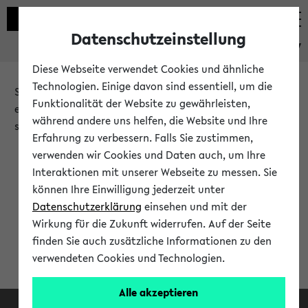
Datenschutzeinstellung
eKVV
Diese Webseite verwendet Cookies und ähnliche
Technologien. Einige davon sind essentiell, um die
Sie möchten auf eine eKVV Funktion zugreifen, die Ihnen
Funktionalität der Website zu gewährleisten,
erst nach einer Anmeldung am System zur Verfügung
während andere uns helfen, die Website und Ihre
steht.
Erfahrung zu verbessern. Falls Sie zustimmen,
verwenden wir Cookies und Daten auch, um Ihre
Bitte melden Sie sich an:
Interaktionen mit unserer Webseite zu messen. Sie
können Ihre Einwilligung jederzeit unter
Datenschutzerklärung
einsehen und mit der
Anmeldung am eKVV
Wirkung für die Zukunft widerrufen. Auf der Seite
finden Sie auch zusätzliche Informationen zu den
verwendeten Cookies und Technologien.
Alle akzeptieren
Facebook
Instagram
LinkedIn
TikTok
Youtube