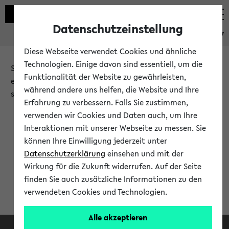
Datenschutzeinstellung
eKVV
Diese Webseite verwendet Cookies und ähnliche
Technologien. Einige davon sind essentiell, um die
Sie möchten auf eine eKVV Funktion zugreifen, die Ihnen
Funktionalität der Website zu gewährleisten,
erst nach einer Anmeldung am System zur Verfügung
während andere uns helfen, die Website und Ihre
steht.
Erfahrung zu verbessern. Falls Sie zustimmen,
verwenden wir Cookies und Daten auch, um Ihre
Bitte melden Sie sich an:
Interaktionen mit unserer Webseite zu messen. Sie
können Ihre Einwilligung jederzeit unter
Datenschutzerklärung
einsehen und mit der
Anmeldung am eKVV
Wirkung für die Zukunft widerrufen. Auf der Seite
finden Sie auch zusätzliche Informationen zu den
verwendeten Cookies und Technologien.
Alle akzeptieren
Facebook
Instagram
LinkedIn
TikTok
Youtube