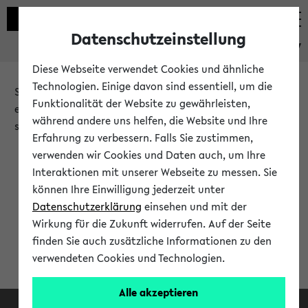
Datenschutzeinstellung
eKVV
Diese Webseite verwendet Cookies und ähnliche
Technologien. Einige davon sind essentiell, um die
Sie möchten auf eine eKVV Funktion zugreifen, die Ihnen
Funktionalität der Website zu gewährleisten,
erst nach einer Anmeldung am System zur Verfügung
während andere uns helfen, die Website und Ihre
steht.
Erfahrung zu verbessern. Falls Sie zustimmen,
verwenden wir Cookies und Daten auch, um Ihre
Bitte melden Sie sich an:
Interaktionen mit unserer Webseite zu messen. Sie
können Ihre Einwilligung jederzeit unter
Datenschutzerklärung
einsehen und mit der
Anmeldung am eKVV
Wirkung für die Zukunft widerrufen. Auf der Seite
finden Sie auch zusätzliche Informationen zu den
verwendeten Cookies und Technologien.
Alle akzeptieren
Facebook
Instagram
LinkedIn
TikTok
Youtube