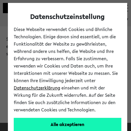
Datenschutzeinstellung
eKVV
Diese Webseite verwendet Cookies und ähnliche
Technologien. Einige davon sind essentiell, um die
Sie möchten auf eine eKVV Funktion zugreifen, die Ihnen
Funktionalität der Website zu gewährleisten,
erst nach einer Anmeldung am System zur Verfügung
während andere uns helfen, die Website und Ihre
steht.
Erfahrung zu verbessern. Falls Sie zustimmen,
verwenden wir Cookies und Daten auch, um Ihre
Bitte melden Sie sich an:
Interaktionen mit unserer Webseite zu messen. Sie
können Ihre Einwilligung jederzeit unter
Datenschutzerklärung
einsehen und mit der
Anmeldung am eKVV
Wirkung für die Zukunft widerrufen. Auf der Seite
finden Sie auch zusätzliche Informationen zu den
verwendeten Cookies und Technologien.
Alle akzeptieren
Facebook
Instagram
LinkedIn
TikTok
Youtube