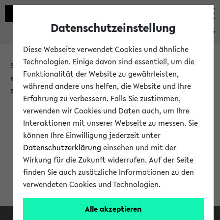
Datenschutzeinstellung
eKVV
Diese Webseite verwendet Cookies und ähnliche
Technologien. Einige davon sind essentiell, um die
Sie möchten auf eine eKVV Funktion zugreifen, die Ihnen
Funktionalität der Website zu gewährleisten,
erst nach einer Anmeldung am System zur Verfügung
während andere uns helfen, die Website und Ihre
steht.
Erfahrung zu verbessern. Falls Sie zustimmen,
verwenden wir Cookies und Daten auch, um Ihre
Bitte melden Sie sich an:
Interaktionen mit unserer Webseite zu messen. Sie
können Ihre Einwilligung jederzeit unter
Datenschutzerklärung
einsehen und mit der
Anmeldung am eKVV
Wirkung für die Zukunft widerrufen. Auf der Seite
finden Sie auch zusätzliche Informationen zu den
verwendeten Cookies und Technologien.
Alle akzeptieren
Facebook
Instagram
LinkedIn
TikTok
Youtube