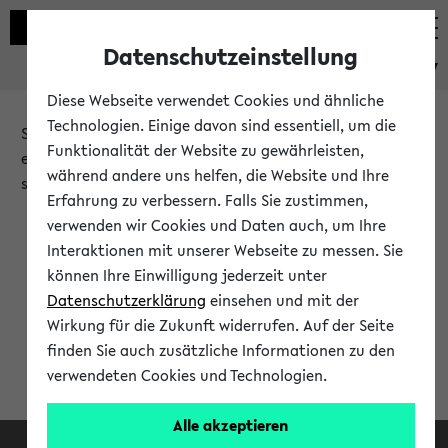
Datenschutzeinstellung
eKVV
Diese Webseite verwendet Cookies und ähnliche
Technologien. Einige davon sind essentiell, um die
Sie möchten auf eine eKVV Funktion zugreifen, die Ihnen
Funktionalität der Website zu gewährleisten,
erst nach einer Anmeldung am System zur Verfügung
während andere uns helfen, die Website und Ihre
steht.
Erfahrung zu verbessern. Falls Sie zustimmen,
verwenden wir Cookies und Daten auch, um Ihre
Bitte melden Sie sich an:
Interaktionen mit unserer Webseite zu messen. Sie
können Ihre Einwilligung jederzeit unter
Datenschutzerklärung
einsehen und mit der
Anmeldung am eKVV
Wirkung für die Zukunft widerrufen. Auf der Seite
finden Sie auch zusätzliche Informationen zu den
verwendeten Cookies und Technologien.
Alle akzeptieren
Facebook
Instagram
LinkedIn
TikTok
Youtube