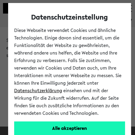
Datenschutzeinstellung
eKVV
Diese Webseite verwendet Cookies und ähnliche
Technologien. Einige davon sind essentiell, um die
Sie möchten auf eine eKVV Funktion zugreifen, die Ihnen
Funktionalität der Website zu gewährleisten,
erst nach einer Anmeldung am System zur Verfügung
während andere uns helfen, die Website und Ihre
steht.
Erfahrung zu verbessern. Falls Sie zustimmen,
verwenden wir Cookies und Daten auch, um Ihre
Bitte melden Sie sich an:
Interaktionen mit unserer Webseite zu messen. Sie
können Ihre Einwilligung jederzeit unter
Datenschutzerklärung
einsehen und mit der
Anmeldung am eKVV
Wirkung für die Zukunft widerrufen. Auf der Seite
finden Sie auch zusätzliche Informationen zu den
verwendeten Cookies und Technologien.
Alle akzeptieren
Facebook
Instagram
LinkedIn
TikTok
Youtube