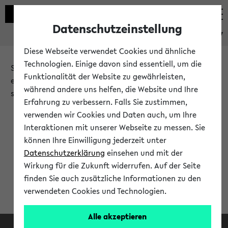
Datenschutzeinstellung
eKVV
Diese Webseite verwendet Cookies und ähnliche
Technologien. Einige davon sind essentiell, um die
Sie möchten auf eine eKVV Funktion zugreifen, die Ihnen
Funktionalität der Website zu gewährleisten,
erst nach einer Anmeldung am System zur Verfügung
während andere uns helfen, die Website und Ihre
steht.
Erfahrung zu verbessern. Falls Sie zustimmen,
verwenden wir Cookies und Daten auch, um Ihre
Bitte melden Sie sich an:
Interaktionen mit unserer Webseite zu messen. Sie
können Ihre Einwilligung jederzeit unter
Datenschutzerklärung
einsehen und mit der
Anmeldung am eKVV
Wirkung für die Zukunft widerrufen. Auf der Seite
finden Sie auch zusätzliche Informationen zu den
verwendeten Cookies und Technologien.
Alle akzeptieren
Facebook
Instagram
LinkedIn
TikTok
Youtube