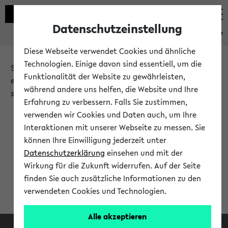
Datenschutzeinstellung
eKVV
Diese Webseite verwendet Cookies und ähnliche
Technologien. Einige davon sind essentiell, um die
Sie möchten auf eine eKVV Funktion zugreifen, die Ihnen
Funktionalität der Website zu gewährleisten,
erst nach einer Anmeldung am System zur Verfügung
während andere uns helfen, die Website und Ihre
steht.
Erfahrung zu verbessern. Falls Sie zustimmen,
verwenden wir Cookies und Daten auch, um Ihre
Bitte melden Sie sich an:
Interaktionen mit unserer Webseite zu messen. Sie
können Ihre Einwilligung jederzeit unter
Datenschutzerklärung
einsehen und mit der
Anmeldung am eKVV
Wirkung für die Zukunft widerrufen. Auf der Seite
finden Sie auch zusätzliche Informationen zu den
verwendeten Cookies und Technologien.
Alle akzeptieren
Facebook
Instagram
LinkedIn
TikTok
Youtube