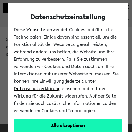
Datenschutzeinstellung
eKVV
Diese Webseite verwendet Cookies und ähnliche
Technologien. Einige davon sind essentiell, um die
Sie möchten auf eine eKVV Funktion zugreifen, die Ihnen
Funktionalität der Website zu gewährleisten,
erst nach einer Anmeldung am System zur Verfügung
während andere uns helfen, die Website und Ihre
steht.
Erfahrung zu verbessern. Falls Sie zustimmen,
verwenden wir Cookies und Daten auch, um Ihre
Bitte melden Sie sich an:
Interaktionen mit unserer Webseite zu messen. Sie
können Ihre Einwilligung jederzeit unter
Datenschutzerklärung
einsehen und mit der
Anmeldung am eKVV
Wirkung für die Zukunft widerrufen. Auf der Seite
finden Sie auch zusätzliche Informationen zu den
verwendeten Cookies und Technologien.
Alle akzeptieren
Facebook
Instagram
LinkedIn
TikTok
Youtube