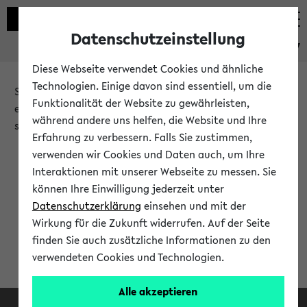
Datenschutzeinstellung
eKVV
Diese Webseite verwendet Cookies und ähnliche
Technologien. Einige davon sind essentiell, um die
Sie möchten auf eine eKVV Funktion zugreifen, die Ihnen
Funktionalität der Website zu gewährleisten,
erst nach einer Anmeldung am System zur Verfügung
während andere uns helfen, die Website und Ihre
steht.
Erfahrung zu verbessern. Falls Sie zustimmen,
verwenden wir Cookies und Daten auch, um Ihre
Bitte melden Sie sich an:
Interaktionen mit unserer Webseite zu messen. Sie
können Ihre Einwilligung jederzeit unter
Datenschutzerklärung
einsehen und mit der
Anmeldung am eKVV
Wirkung für die Zukunft widerrufen. Auf der Seite
finden Sie auch zusätzliche Informationen zu den
verwendeten Cookies und Technologien.
Alle akzeptieren
Facebook
Instagram
LinkedIn
TikTok
Youtube