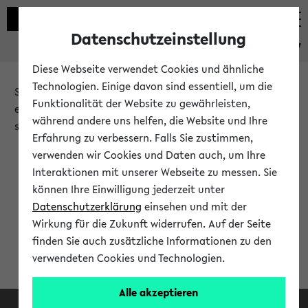
Datenschutzeinstellung
eKVV
Diese Webseite verwendet Cookies und ähnliche
Technologien. Einige davon sind essentiell, um die
Sie möchten auf eine eKVV Funktion zugreifen, die Ihnen
Funktionalität der Website zu gewährleisten,
erst nach einer Anmeldung am System zur Verfügung
während andere uns helfen, die Website und Ihre
steht.
Erfahrung zu verbessern. Falls Sie zustimmen,
verwenden wir Cookies und Daten auch, um Ihre
Bitte melden Sie sich an:
Interaktionen mit unserer Webseite zu messen. Sie
können Ihre Einwilligung jederzeit unter
Datenschutzerklärung
einsehen und mit der
Anmeldung am eKVV
Wirkung für die Zukunft widerrufen. Auf der Seite
finden Sie auch zusätzliche Informationen zu den
verwendeten Cookies und Technologien.
Alle akzeptieren
Facebook
Instagram
LinkedIn
TikTok
Youtube