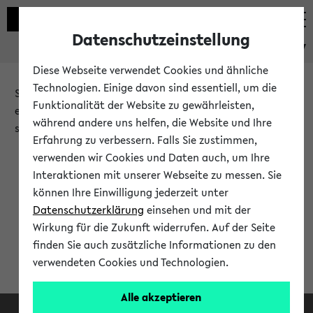
Datenschutzeinstellung
eKVV
Diese Webseite verwendet Cookies und ähnliche
Technologien. Einige davon sind essentiell, um die
Sie möchten auf eine eKVV Funktion zugreifen, die Ihnen
Funktionalität der Website zu gewährleisten,
erst nach einer Anmeldung am System zur Verfügung
während andere uns helfen, die Website und Ihre
steht.
Erfahrung zu verbessern. Falls Sie zustimmen,
verwenden wir Cookies und Daten auch, um Ihre
Bitte melden Sie sich an:
Interaktionen mit unserer Webseite zu messen. Sie
können Ihre Einwilligung jederzeit unter
Datenschutzerklärung
einsehen und mit der
Anmeldung am eKVV
Wirkung für die Zukunft widerrufen. Auf der Seite
finden Sie auch zusätzliche Informationen zu den
verwendeten Cookies und Technologien.
Alle akzeptieren
Facebook
Instagram
LinkedIn
TikTok
Youtube