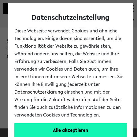
Datenschutzeinstellung
eKVV
Diese Webseite verwendet Cookies und ähnliche
Technologien. Einige davon sind essentiell, um die
Sie möchten auf eine eKVV Funktion zugreifen, die Ihnen
Funktionalität der Website zu gewährleisten,
erst nach einer Anmeldung am System zur Verfügung
während andere uns helfen, die Website und Ihre
steht.
Erfahrung zu verbessern. Falls Sie zustimmen,
verwenden wir Cookies und Daten auch, um Ihre
Bitte melden Sie sich an:
Interaktionen mit unserer Webseite zu messen. Sie
können Ihre Einwilligung jederzeit unter
Datenschutzerklärung
einsehen und mit der
Anmeldung am eKVV
Wirkung für die Zukunft widerrufen. Auf der Seite
finden Sie auch zusätzliche Informationen zu den
verwendeten Cookies und Technologien.
Alle akzeptieren
Facebook
Instagram
LinkedIn
TikTok
Youtube