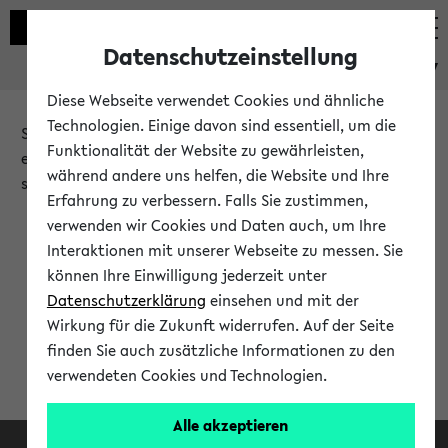
Datenschutzeinstellung
eKVV
Diese Webseite verwendet Cookies und ähnliche
Technologien. Einige davon sind essentiell, um die
Sie möchten auf eine eKVV Funktion zugreifen, die Ihnen
Funktionalität der Website zu gewährleisten,
erst nach einer Anmeldung am System zur Verfügung
während andere uns helfen, die Website und Ihre
steht.
Erfahrung zu verbessern. Falls Sie zustimmen,
verwenden wir Cookies und Daten auch, um Ihre
Bitte melden Sie sich an:
Interaktionen mit unserer Webseite zu messen. Sie
können Ihre Einwilligung jederzeit unter
Datenschutzerklärung
einsehen und mit der
Anmeldung am eKVV
Wirkung für die Zukunft widerrufen. Auf der Seite
finden Sie auch zusätzliche Informationen zu den
verwendeten Cookies und Technologien.
Alle akzeptieren
Facebook
Instagram
LinkedIn
TikTok
Youtube