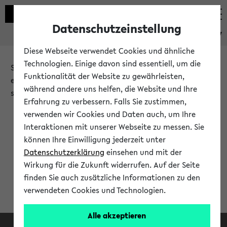
Datenschutzeinstellung
eKVV
Diese Webseite verwendet Cookies und ähnliche
Technologien. Einige davon sind essentiell, um die
Sie möchten auf eine eKVV Funktion zugreifen, die Ihnen
Funktionalität der Website zu gewährleisten,
erst nach einer Anmeldung am System zur Verfügung
während andere uns helfen, die Website und Ihre
steht.
Erfahrung zu verbessern. Falls Sie zustimmen,
verwenden wir Cookies und Daten auch, um Ihre
Bitte melden Sie sich an:
Interaktionen mit unserer Webseite zu messen. Sie
können Ihre Einwilligung jederzeit unter
Datenschutzerklärung
einsehen und mit der
Anmeldung am eKVV
Wirkung für die Zukunft widerrufen. Auf der Seite
finden Sie auch zusätzliche Informationen zu den
verwendeten Cookies und Technologien.
Alle akzeptieren
Facebook
Instagram
LinkedIn
TikTok
Youtube