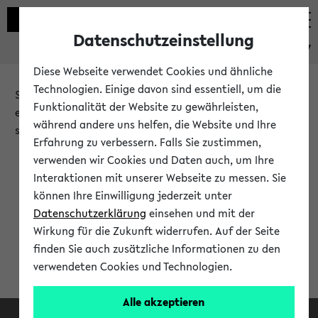
Datenschutzeinstellung
eKVV
Diese Webseite verwendet Cookies und ähnliche
Technologien. Einige davon sind essentiell, um die
Sie möchten auf eine eKVV Funktion zugreifen, die Ihnen
Funktionalität der Website zu gewährleisten,
erst nach einer Anmeldung am System zur Verfügung
während andere uns helfen, die Website und Ihre
steht.
Erfahrung zu verbessern. Falls Sie zustimmen,
verwenden wir Cookies und Daten auch, um Ihre
Bitte melden Sie sich an:
Interaktionen mit unserer Webseite zu messen. Sie
können Ihre Einwilligung jederzeit unter
Datenschutzerklärung
einsehen und mit der
Anmeldung am eKVV
Wirkung für die Zukunft widerrufen. Auf der Seite
finden Sie auch zusätzliche Informationen zu den
verwendeten Cookies und Technologien.
Alle akzeptieren
Facebook
Instagram
LinkedIn
TikTok
Youtube