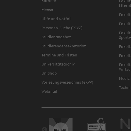
Karriere
Fakult
Litera
Mensa
Fakult
Hilfe und Notfall
Fakult
Personen-Suche (PEVZ)
Fakult
Studienangebot
Sportw
Studierendensekretariat
Fakult
Termine und Fristen
Fakult
Universitätsarchiv
Fakult
Wirtsc
UniShop
Medizi
Vorlesungsverzeichnis (eKVV)
Techni
Webmail