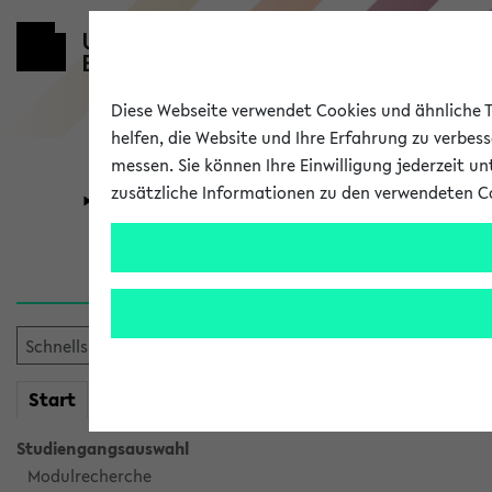
Diese Webseite verwendet Cookies und ähnliche Te
helfen, die Website und Ihre Erfahrung zu verbes
messen. Sie können Ihre Einwilligung jederzeit u
zusätzliche Informationen zu den verwendeten C
Universität
Forschung
Sie möchten auf eine eKVV 
mein
Start
eKVV
Studiengangsauswahl
Modulrecherche