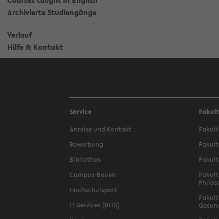
Courses taught in English
Archivierte Studiengänge
Verlauf
Hilfe & Kontakt
Service
Fakul
Anreise und Kontakt
Fakult
Bewerbung
Fakult
Bibliothek
Fakult
Campus-Bauen
Fakult
Philos
Hochschulsport
Fakult
IT-Services (BITS)
Gesun