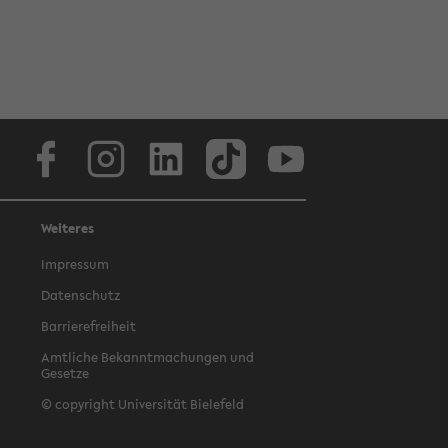
Facebook
Instagram
LinkedIn
TikTok
Youtube
Weiteres
Impressum
Datenschutz
Barrierefreiheit
Amtliche Bekanntmachungen und
Gesetze
© copyright Universität Bielefeld