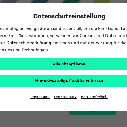
Datenschutzeinstellung
chnologien. Einige davon sind essentiell, um die Funktionalit
sern. Falls Sie zustimmen, verwenden wir Cookies und Daten auc
nter
Datenschutzerklärung
einsehen und mit der Wirkung für die 
ookies und Technologien.
Studium
Lehre
International
Alle akzeptieren
Funktion zugreifen, die Ihnen erst nach einer Anmeldung am Sy
Nur notwendige Cookies zulassen
Bitte melden Sie sich 
Impressum
Datenschutz
Barrierefreiheit
Anmeldung am eKVV