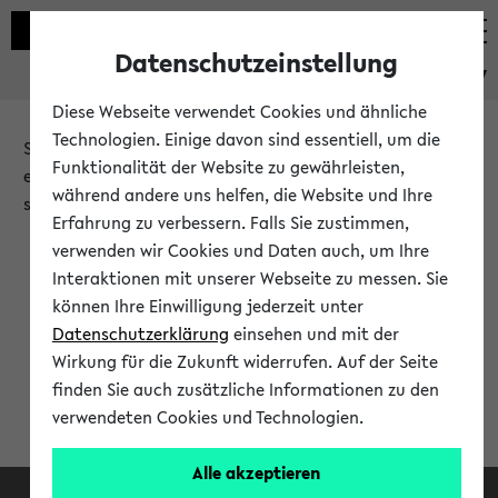
Datenschutzeinstellung
eKVV
Diese Webseite verwendet Cookies und ähnliche
Technologien. Einige davon sind essentiell, um die
Sie möchten auf eine eKVV Funktion zugreifen, die Ihnen
Funktionalität der Website zu gewährleisten,
erst nach einer Anmeldung am System zur Verfügung
während andere uns helfen, die Website und Ihre
steht.
Erfahrung zu verbessern. Falls Sie zustimmen,
verwenden wir Cookies und Daten auch, um Ihre
Bitte melden Sie sich an:
Interaktionen mit unserer Webseite zu messen. Sie
können Ihre Einwilligung jederzeit unter
Datenschutzerklärung
einsehen und mit der
Anmeldung am eKVV
Wirkung für die Zukunft widerrufen. Auf der Seite
finden Sie auch zusätzliche Informationen zu den
verwendeten Cookies und Technologien.
Alle akzeptieren
Facebook
Instagram
LinkedIn
TikTok
Youtube