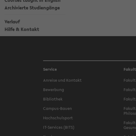
Courses taught in English
Archivierte Studiengänge
Verlauf
Hilfe & Kontakt
Service
Fakul
Anreise und Kontakt
Fakult
Bewerbung
Fakult
Bibliothek
Fakult
Campus-Bauen
Fakult
Philos
Hochschulsport
Fakult
IT-Services (BITS)
Gesun