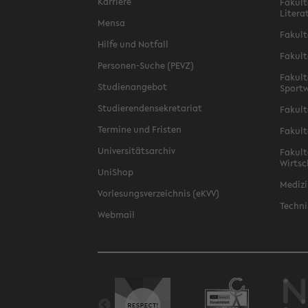
Karriere
Fakult
Litera
Mensa
Fakult
Hilfe und Notfall
Fakult
Personen-Suche (PEVZ)
Fakult
Studienangebot
Sportw
Studierendensekretariat
Fakult
Termine und Fristen
Fakult
Universitätsarchiv
Fakult
Wirtsc
UniShop
Medizi
Vorlesungsverzeichnis (eKVV)
Techni
Webmail