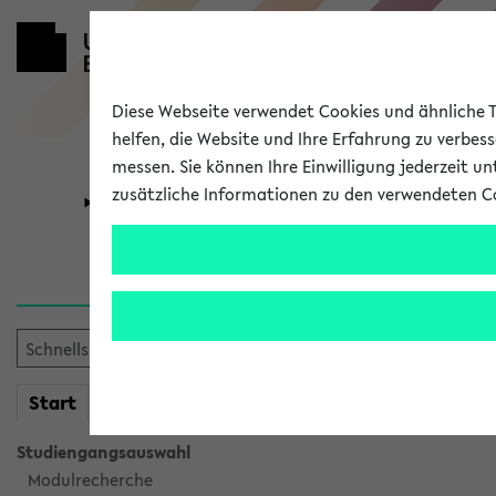
Diese Webseite verwendet Cookies und ähnliche Te
helfen, die Website und Ihre Erfahrung zu verbes
messen. Sie können Ihre Einwilligung jederzeit u
zusätzliche Informationen zu den verwendeten C
Universität
Forschung
Sie möchten auf eine eKVV 
mein
Start
eKVV
Studiengangsauswahl
Modulrecherche