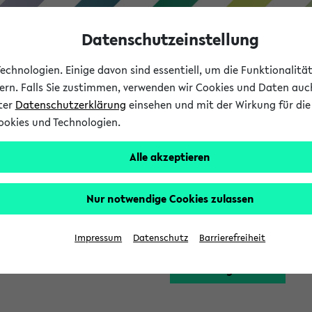
Datenschutzeinstellung
chnologien. Einige davon sind essentiell, um die Funktionalit
sern. Falls Sie zustimmen, verwenden wir Cookies und Daten auc
nter
Datenschutzerklärung
einsehen und mit der Wirkung für die 
ookies und Technologien.
Studium
Lehre
International
Alle akzeptieren
Funktion zugreifen, die Ihnen erst nach einer Anmeldung am Sy
Nur notwendige Cookies zulassen
Bitte melden Sie sich 
Impressum
Datenschutz
Barrierefreiheit
Anmeldung am eKVV