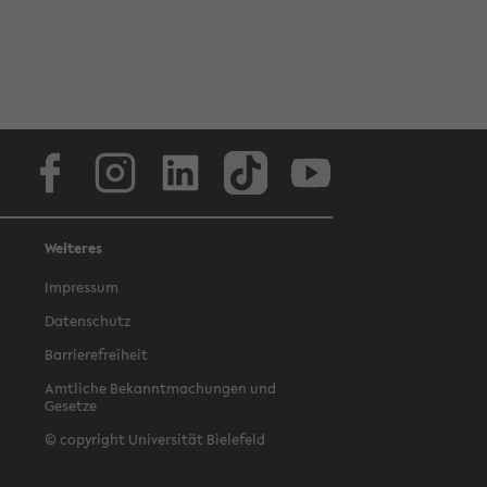
Facebook
Instagram
LinkedIn
TikTok
Youtube
Weiteres
Impressum
Datenschutz
Barrierefreiheit
Amtliche Bekanntmachungen und
Gesetze
© copyright Universität Bielefeld