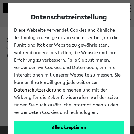
Datenschutzeinstellung
eKVV
Diese Webseite verwendet Cookies und ähnliche
Technologien. Einige davon sind essentiell, um die
Sie möchten auf eine eKVV Funktion zugreifen, die Ihnen
Funktionalität der Website zu gewährleisten,
erst nach einer Anmeldung am System zur Verfügung
während andere uns helfen, die Website und Ihre
steht.
Erfahrung zu verbessern. Falls Sie zustimmen,
verwenden wir Cookies und Daten auch, um Ihre
Bitte melden Sie sich an:
Interaktionen mit unserer Webseite zu messen. Sie
können Ihre Einwilligung jederzeit unter
Datenschutzerklärung
einsehen und mit der
Anmeldung am eKVV
Wirkung für die Zukunft widerrufen. Auf der Seite
finden Sie auch zusätzliche Informationen zu den
verwendeten Cookies und Technologien.
Alle akzeptieren
Facebook
Instagram
LinkedIn
TikTok
Youtube