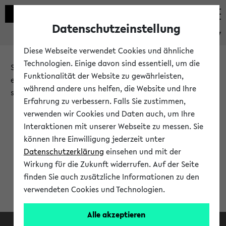
Datenschutzeinstellung
eKVV
Diese Webseite verwendet Cookies und ähnliche
Technologien. Einige davon sind essentiell, um die
Sie möchten auf eine eKVV Funktion zugreifen, die Ihnen
Funktionalität der Website zu gewährleisten,
erst nach einer Anmeldung am System zur Verfügung
während andere uns helfen, die Website und Ihre
steht.
Erfahrung zu verbessern. Falls Sie zustimmen,
verwenden wir Cookies und Daten auch, um Ihre
Bitte melden Sie sich an:
Interaktionen mit unserer Webseite zu messen. Sie
können Ihre Einwilligung jederzeit unter
Datenschutzerklärung
einsehen und mit der
Anmeldung am eKVV
Wirkung für die Zukunft widerrufen. Auf der Seite
finden Sie auch zusätzliche Informationen zu den
verwendeten Cookies und Technologien.
Alle akzeptieren
Facebook
Instagram
LinkedIn
TikTok
Youtube