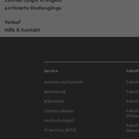
Courses taught in English
Archivierte Studiengänge
Verlauf
Hilfe & Kontakt
Service
Fakul
Anreise und Kontakt
Fakult
Bewerbung
Fakult
Bibliothek
Fakult
Campus-Bauen
Fakult
Philos
Hochschulsport
Fakult
IT-Services (BITS)
Gesun