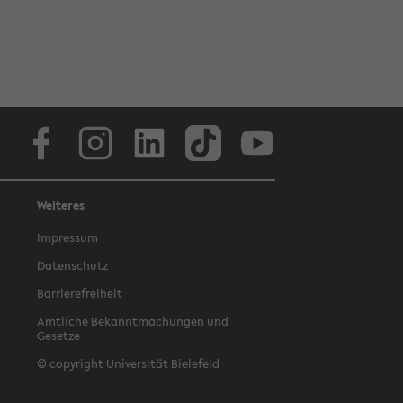
Facebook
Instagram
LinkedIn
TikTok
Youtube
Weiteres
Impressum
Datenschutz
Barrierefreiheit
Amtliche Bekanntmachungen und
Gesetze
© copyright Universität Bielefeld