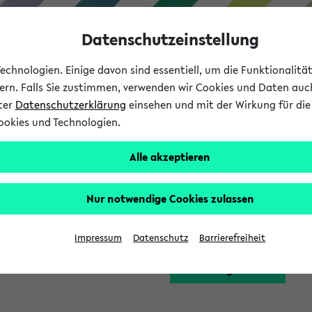
Datenschutzeinstellung
chnologien. Einige davon sind essentiell, um die Funktionalit
sern. Falls Sie zustimmen, verwenden wir Cookies und Daten auc
nter
Datenschutzerklärung
einsehen und mit der Wirkung für die 
ookies und Technologien.
Studium
Lehre
International
Alle akzeptieren
Funktion zugreifen, die Ihnen erst nach einer Anmeldung am Sy
Nur notwendige Cookies zulassen
Bitte melden Sie sich 
Impressum
Datenschutz
Barrierefreiheit
Anmeldung am eKVV