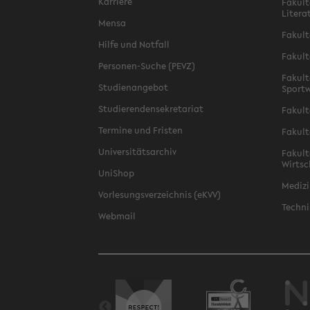
Karriere
Fakult
Litera
Mensa
Fakult
Hilfe und Notfall
Fakult
Personen-Suche (PEVZ)
Fakult
Studienangebot
Sportw
Studierendensekretariat
Fakult
Termine und Fristen
Fakult
Universitätsarchiv
Fakult
Wirtsc
UniShop
Medizi
Vorlesungsverzeichnis (eKVV)
Techni
Webmail