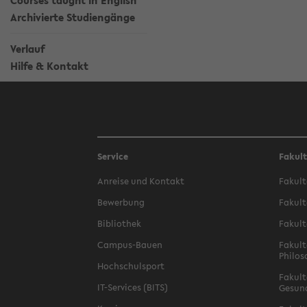
Courses taught in English
Archivierte Studiengänge
Verlauf
Hilfe & Kontakt
Service
Fakul
Anreise und Kontakt
Fakult
Bewerbung
Fakult
Bibliothek
Fakult
Campus-Bauen
Fakult
Philos
Hochschulsport
Fakult
IT-Services (BITS)
Gesun