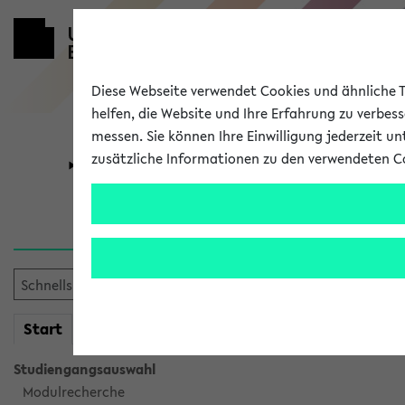
Diese Webseite verwendet Cookies und ähnliche Te
helfen, die Website und Ihre Erfahrung zu verbes
messen. Sie können Ihre Einwilligung jederzeit u
zusätzliche Informationen zu den verwendeten C
Universität
Forschung
Sie möchten auf eine eKVV 
mein
Start
eKVV
Studiengangsauswahl
Modulrecherche