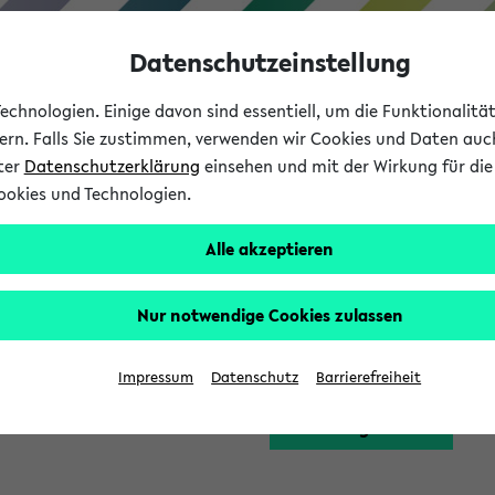
Datenschutzeinstellung
chnologien. Einige davon sind essentiell, um die Funktionalit
sern. Falls Sie zustimmen, verwenden wir Cookies und Daten auc
nter
Datenschutzerklärung
einsehen und mit der Wirkung für die 
ookies und Technologien.
Studium
Lehre
International
Alle akzeptieren
Funktion zugreifen, die Ihnen erst nach einer Anmeldung am Sy
Nur notwendige Cookies zulassen
Bitte melden Sie sich 
Impressum
Datenschutz
Barrierefreiheit
Anmeldung am eKVV