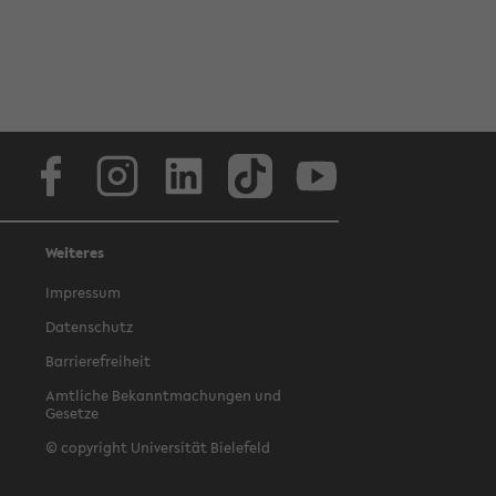
Facebook
Instagram
LinkedIn
TikTok
Youtube
Weiteres
Impressum
Datenschutz
Barrierefreiheit
Amtliche Bekanntmachungen und
Gesetze
© copyright Universität Bielefeld