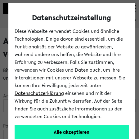
Datenschutzeinstellung
eKVV
Diese Webseite verwendet Cookies und ähnliche
Anmeldung über einen
Technologien. Einige davon sind essentiell, um die
Funktionalität der Website zu gewährleisten,
vorhandenen Gastzugang
während andere uns helfen, die Website und Ihre
Erfahrung zu verbessern. Falls Sie zustimmen,
verwenden wir Cookies und Daten auch, um Ihre
Bitte melden Sie sich am eKVV mit Ihrem Anmeldenamen
Interaktionen mit unserer Webseite zu messen. Sie
und Ihrem Passwort an:
können Ihre Einwilligung jederzeit unter
Datenschutzerklärung
einsehen und mit der
Anmeldename:
Wirkung für die Zukunft widerrufen. Auf der Seite
finden Sie auch zusätzliche Informationen zu den
verwendeten Cookies und Technologien.
Passwort:
Alle akzeptieren