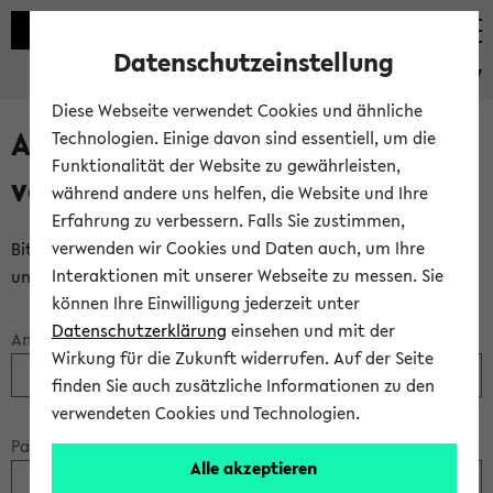
Datenschutzeinstellung
eKVV
Diese Webseite verwendet Cookies und ähnliche
Anmeldung über einen
Technologien. Einige davon sind essentiell, um die
Funktionalität der Website zu gewährleisten,
vorhandenen Gastzugang
während andere uns helfen, die Website und Ihre
Erfahrung zu verbessern. Falls Sie zustimmen,
verwenden wir Cookies und Daten auch, um Ihre
Bitte melden Sie sich am eKVV mit Ihrem Anmeldenamen
Interaktionen mit unserer Webseite zu messen. Sie
und Ihrem Passwort an:
können Ihre Einwilligung jederzeit unter
Datenschutzerklärung
einsehen und mit der
Anmeldename:
Wirkung für die Zukunft widerrufen. Auf der Seite
finden Sie auch zusätzliche Informationen zu den
verwendeten Cookies und Technologien.
Passwort:
Alle akzeptieren