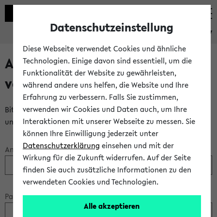
Datenschutzeinstellung
eKVV
Diese Webseite verwendet Cookies und ähnliche
Anmeldung über einen
Technologien. Einige davon sind essentiell, um die
Funktionalität der Website zu gewährleisten,
vorhandenen Gastzugang
während andere uns helfen, die Website und Ihre
Erfahrung zu verbessern. Falls Sie zustimmen,
verwenden wir Cookies und Daten auch, um Ihre
Bitte melden Sie sich am eKVV mit Ihrem Anmeldenamen
Interaktionen mit unserer Webseite zu messen. Sie
und Ihrem Passwort an:
können Ihre Einwilligung jederzeit unter
Datenschutzerklärung
einsehen und mit der
Anmeldename:
Wirkung für die Zukunft widerrufen. Auf der Seite
finden Sie auch zusätzliche Informationen zu den
verwendeten Cookies und Technologien.
Passwort:
Alle akzeptieren