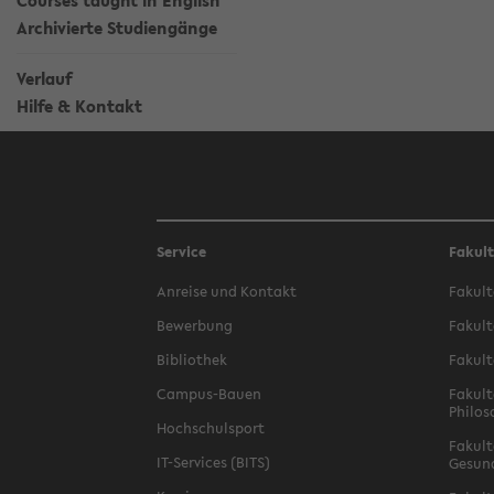
Courses taught in English
Archivierte Studiengänge
Verlauf
Hilfe & Kontakt
Service
Fakul
Anreise und Kontakt
Fakult
Bewerbung
Fakult
Bibliothek
Fakult
Campus-Bauen
Fakult
Philos
Hochschulsport
Fakult
IT-Services (BITS)
Gesun