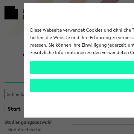
Diese Webseite verwendet Cookies und ähnliche Te
helfen, die Website und Ihre Erfahrung zu verbes
messen. Sie können Ihre Einwilligung jederzeit u
zusätzliche Informationen zu den verwendeten C
Universität
Forschung
Anmeldung ü
Bitte melden Sie sich am eK
mein
Start
eKVV
Anmeldename:
Studiengangsauswahl
Modulrecherche