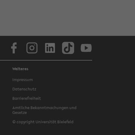
Facebook
Instagram
LinkedIn
TikTok
Youtube
Weiteres
Impressum
Datenschutz
Barrierefreiheit
Amtliche Bekanntmachungen und
Gesetze
© copyright Universität Bielefeld