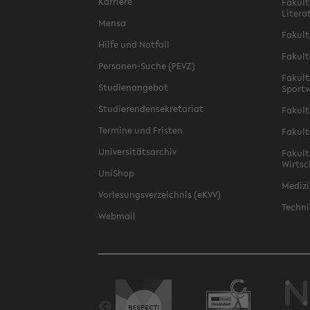
Karriere
Fakult
Litera
Mensa
Fakult
Hilfe und Notfall
Fakult
Personen-Suche (PEVZ)
Fakult
Studienangebot
Sportw
Studierendensekretariat
Fakult
Termine und Fristen
Fakult
Universitätsarchiv
Fakult
Wirtsc
UniShop
Medizi
Vorlesungsverzeichnis (eKVV)
Techni
Webmail