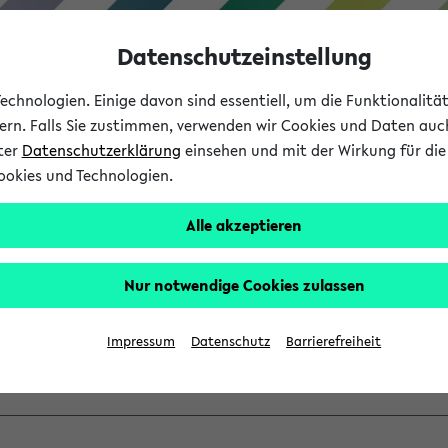
Datenschutzeinstellung
chnologien. Einige davon sind essentiell, um die Funktionalit
sern. Falls Sie zustimmen, verwenden wir Cookies und Daten auc
nter
Datenschutzerklärung
einsehen und mit der Wirkung für die 
ookies und Technologien.
Studium
Lehre
International
Alle akzeptieren
ber einen vorhandenen Gas
Nur notwendige Cookies zulassen
VV mit Ihrem Anmeldenamen und Ihrem Passwort an:
Impressum
Datenschutz
Barrierefreiheit