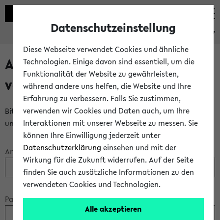
Datenschutzeinstellung
eKVV
Diese Webseite verwendet Cookies und ähnliche
Anmeldung über einen
Technologien. Einige davon sind essentiell, um die
Funktionalität der Website zu gewährleisten,
vorhandenen Gastzugang
während andere uns helfen, die Website und Ihre
Erfahrung zu verbessern. Falls Sie zustimmen,
verwenden wir Cookies und Daten auch, um Ihre
Bitte melden Sie sich am eKVV mit Ihrem Anmeldenamen
Interaktionen mit unserer Webseite zu messen. Sie
und Ihrem Passwort an:
können Ihre Einwilligung jederzeit unter
Datenschutzerklärung
einsehen und mit der
Anmeldename:
Wirkung für die Zukunft widerrufen. Auf der Seite
finden Sie auch zusätzliche Informationen zu den
verwendeten Cookies und Technologien.
Passwort:
Alle akzeptieren