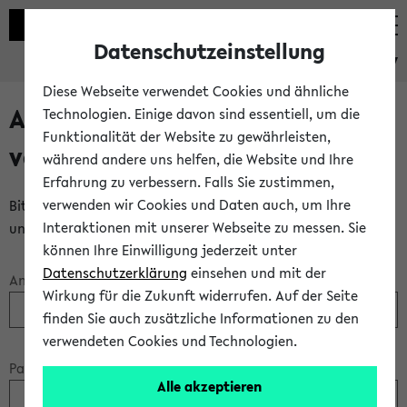
Datenschutzeinstellung
eKVV
Diese Webseite verwendet Cookies und ähnliche
Anmeldung über einen
Technologien. Einige davon sind essentiell, um die
Funktionalität der Website zu gewährleisten,
vorhandenen Gastzugang
während andere uns helfen, die Website und Ihre
Erfahrung zu verbessern. Falls Sie zustimmen,
verwenden wir Cookies und Daten auch, um Ihre
Bitte melden Sie sich am eKVV mit Ihrem Anmeldenamen
Interaktionen mit unserer Webseite zu messen. Sie
und Ihrem Passwort an:
können Ihre Einwilligung jederzeit unter
Datenschutzerklärung
einsehen und mit der
Anmeldename:
Wirkung für die Zukunft widerrufen. Auf der Seite
finden Sie auch zusätzliche Informationen zu den
verwendeten Cookies und Technologien.
Passwort:
Alle akzeptieren