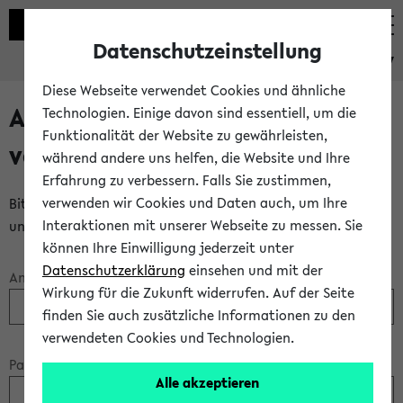
Datenschutzeinstellung
eKVV
Diese Webseite verwendet Cookies und ähnliche
Anmeldung über einen
Technologien. Einige davon sind essentiell, um die
Funktionalität der Website zu gewährleisten,
vorhandenen Gastzugang
während andere uns helfen, die Website und Ihre
Erfahrung zu verbessern. Falls Sie zustimmen,
verwenden wir Cookies und Daten auch, um Ihre
Bitte melden Sie sich am eKVV mit Ihrem Anmeldenamen
Interaktionen mit unserer Webseite zu messen. Sie
und Ihrem Passwort an:
können Ihre Einwilligung jederzeit unter
Datenschutzerklärung
einsehen und mit der
Anmeldename:
Wirkung für die Zukunft widerrufen. Auf der Seite
finden Sie auch zusätzliche Informationen zu den
verwendeten Cookies und Technologien.
Passwort:
Alle akzeptieren