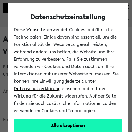
Datenschutzeinstellung
eKVV
Diese Webseite verwendet Cookies und ähnliche
Anmeldung über einen
Technologien. Einige davon sind essentiell, um die
Funktionalität der Website zu gewährleisten,
vorhandenen Gastzugang
während andere uns helfen, die Website und Ihre
Erfahrung zu verbessern. Falls Sie zustimmen,
verwenden wir Cookies und Daten auch, um Ihre
Bitte melden Sie sich am eKVV mit Ihrem Anmeldenamen
Interaktionen mit unserer Webseite zu messen. Sie
und Ihrem Passwort an:
können Ihre Einwilligung jederzeit unter
Datenschutzerklärung
einsehen und mit der
Anmeldename:
Wirkung für die Zukunft widerrufen. Auf der Seite
finden Sie auch zusätzliche Informationen zu den
verwendeten Cookies und Technologien.
Passwort:
Alle akzeptieren