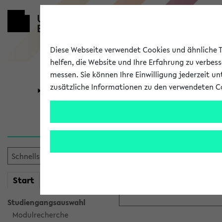
Diese Webseite verwendet Cookies und ähnliche Te
helfen, die Website und Ihre Erfahrung zu verbes
messen. Sie können Ihre Einwilligung jederzeit u
zusätzliche Informationen zu den verwendeten C
Universität
Forschung
Anmeldung ü
Bitte melden Sie sich am eK
mein
Start
eKVV
Anmeldename:
Studiengangsauswahl
Modulrecherche