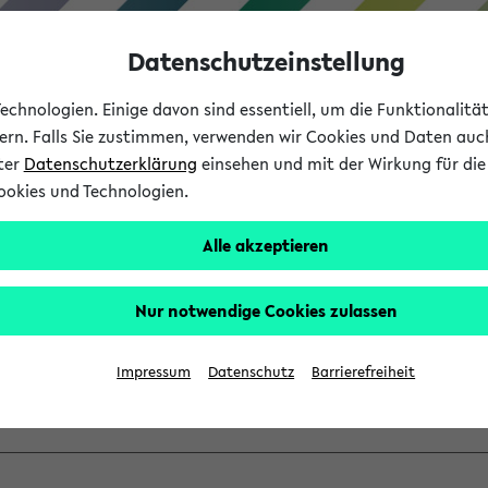
Datenschutzeinstellung
chnologien. Einige davon sind essentiell, um die Funktionalit
sern. Falls Sie zustimmen, verwenden wir Cookies und Daten auc
nter
Datenschutzerklärung
einsehen und mit der Wirkung für die 
ookies und Technologien.
Studium
Lehre
International
Alle akzeptieren
ber einen vorhandenen Gas
Nur notwendige Cookies zulassen
VV mit Ihrem Anmeldenamen und Ihrem Passwort an:
Impressum
Datenschutz
Barrierefreiheit