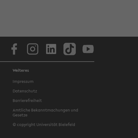
Facebook
Instagram
LinkedIn
TikTok
Youtube
Weiteres
Impressum
Datenschutz
Barrierefreiheit
Amtliche Bekanntmachungen und
Gesetze
© copyright Universität Bielefeld