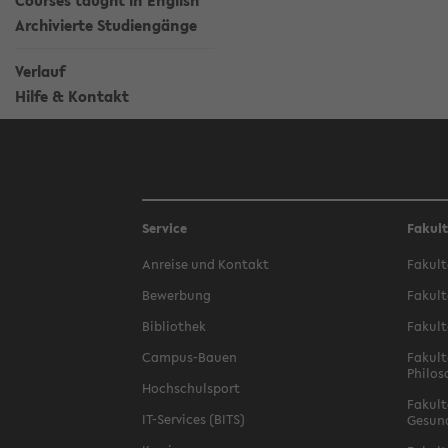
Courses taught in English
Archivierte Studiengänge
Verlauf
Hilfe & Kontakt
Service
Fakul
Anreise und Kontakt
Fakult
Bewerbung
Fakult
Bibliothek
Fakult
Campus-Bauen
Fakult
Philos
Hochschulsport
Fakult
IT-Services (BITS)
Gesun