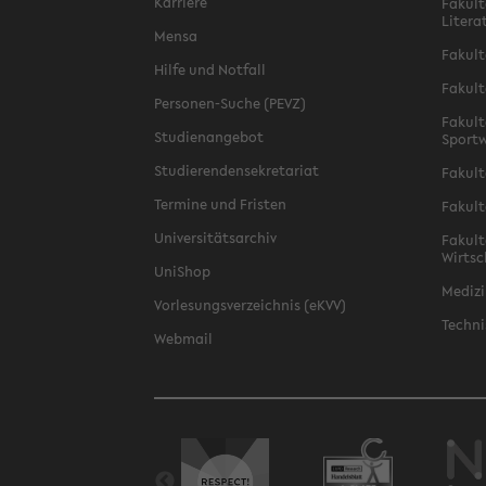
Karriere
Fakult
Litera
Mensa
Fakult
Hilfe und Notfall
Fakult
Personen-Suche (PEVZ)
Fakult
Studienangebot
Sportw
Studierendensekretariat
Fakult
Termine und Fristen
Fakult
Universitätsarchiv
Fakult
Wirtsc
UniShop
Medizi
Vorlesungsverzeichnis (eKVV)
Techni
Webmail