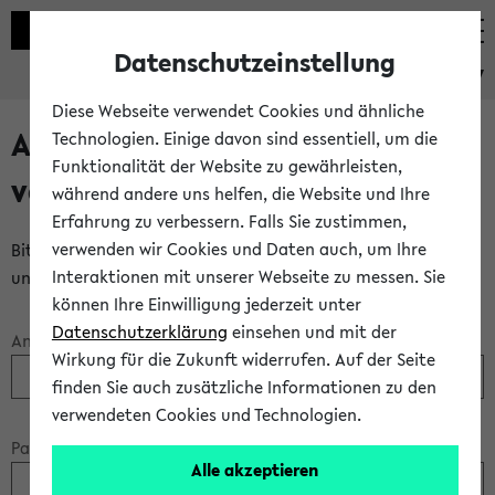
Datenschutzeinstellung
eKVV
Diese Webseite verwendet Cookies und ähnliche
Anmeldung über einen
Technologien. Einige davon sind essentiell, um die
Funktionalität der Website zu gewährleisten,
vorhandenen Gastzugang
während andere uns helfen, die Website und Ihre
Erfahrung zu verbessern. Falls Sie zustimmen,
verwenden wir Cookies und Daten auch, um Ihre
Bitte melden Sie sich am eKVV mit Ihrem Anmeldenamen
Interaktionen mit unserer Webseite zu messen. Sie
und Ihrem Passwort an:
können Ihre Einwilligung jederzeit unter
Datenschutzerklärung
einsehen und mit der
Anmeldename:
Wirkung für die Zukunft widerrufen. Auf der Seite
finden Sie auch zusätzliche Informationen zu den
verwendeten Cookies und Technologien.
Passwort:
Alle akzeptieren