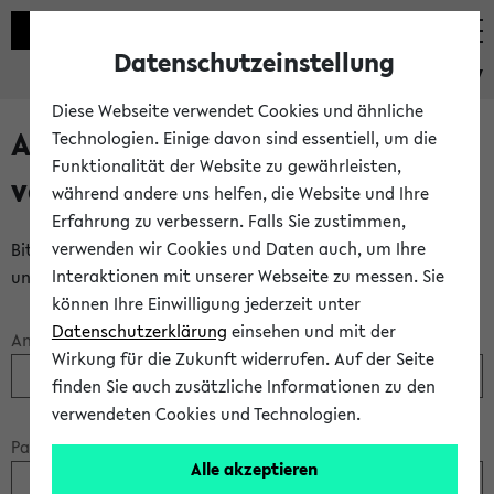
Datenschutzeinstellung
eKVV
Diese Webseite verwendet Cookies und ähnliche
Anmeldung über einen
Technologien. Einige davon sind essentiell, um die
Funktionalität der Website zu gewährleisten,
vorhandenen Gastzugang
während andere uns helfen, die Website und Ihre
Erfahrung zu verbessern. Falls Sie zustimmen,
verwenden wir Cookies und Daten auch, um Ihre
Bitte melden Sie sich am eKVV mit Ihrem Anmeldenamen
Interaktionen mit unserer Webseite zu messen. Sie
und Ihrem Passwort an:
können Ihre Einwilligung jederzeit unter
Datenschutzerklärung
einsehen und mit der
Anmeldename:
Wirkung für die Zukunft widerrufen. Auf der Seite
finden Sie auch zusätzliche Informationen zu den
verwendeten Cookies und Technologien.
Passwort:
Alle akzeptieren