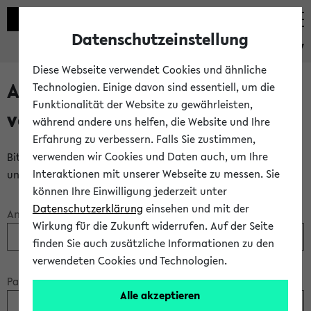
Datenschutzeinstellung
eKVV
Diese Webseite verwendet Cookies und ähnliche
Anmeldung über einen
Technologien. Einige davon sind essentiell, um die
Funktionalität der Website zu gewährleisten,
vorhandenen Gastzugang
während andere uns helfen, die Website und Ihre
Erfahrung zu verbessern. Falls Sie zustimmen,
verwenden wir Cookies und Daten auch, um Ihre
Bitte melden Sie sich am eKVV mit Ihrem Anmeldenamen
Interaktionen mit unserer Webseite zu messen. Sie
und Ihrem Passwort an:
können Ihre Einwilligung jederzeit unter
Datenschutzerklärung
einsehen und mit der
Anmeldename:
Wirkung für die Zukunft widerrufen. Auf der Seite
finden Sie auch zusätzliche Informationen zu den
verwendeten Cookies und Technologien.
Passwort:
Alle akzeptieren