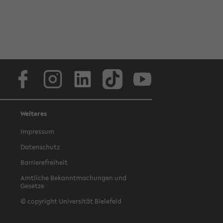
Facebook
Instagram
LinkedIn
TikTok
Youtube
Weiteres
Impressum
Datenschutz
Barrierefreiheit
Amtliche Bekanntmachungen und
Gesetze
© copyright Universität Bielefeld