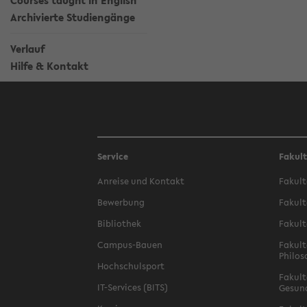
Courses taught in English
Archivierte Studiengänge
Verlauf
Hilfe & Kontakt
Service
Fakul
Anreise und Kontakt
Fakult
Bewerbung
Fakult
Bibliothek
Fakult
Campus-Bauen
Fakult
Philos
Hochschulsport
Fakult
IT-Services (BITS)
Gesun