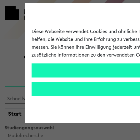
Diese Webseite verwendet Cookies und ähnliche Te
helfen, die Website und Ihre Erfahrung zu verbes
messen. Sie können Ihre Einwilligung jederzeit u
zusätzliche Informationen zu den verwendeten C
Universität
Forschung
Anmeldung ü
Bitte melden Sie sich am eK
mein
Start
eKVV
Anmeldename:
Studiengangsauswahl
Modulrecherche