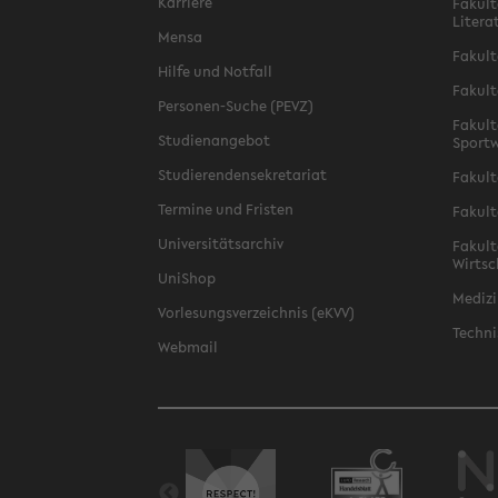
Karriere
Fakult
Litera
Mensa
Fakult
Hilfe und Notfall
Fakult
Personen-Suche (PEVZ)
Fakult
Studienangebot
Sportw
Studierendensekretariat
Fakult
Termine und Fristen
Fakult
Universitätsarchiv
Fakult
Wirtsc
UniShop
Medizi
Vorlesungsverzeichnis (eKVV)
Techni
Webmail