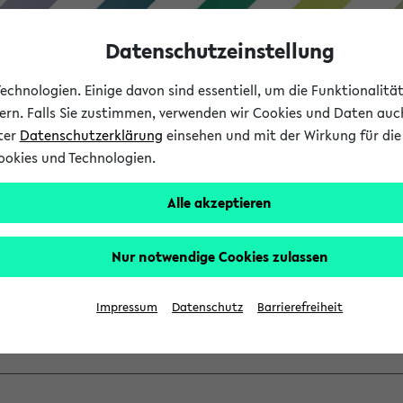
Datenschutzeinstellung
chnologien. Einige davon sind essentiell, um die Funktionalit
sern. Falls Sie zustimmen, verwenden wir Cookies und Daten auc
nter
Datenschutzerklärung
einsehen und mit der Wirkung für die 
ookies und Technologien.
Studium
Lehre
International
Alle akzeptieren
ber einen vorhandenen Gas
Nur notwendige Cookies zulassen
VV mit Ihrem Anmeldenamen und Ihrem Passwort an:
Impressum
Datenschutz
Barrierefreiheit